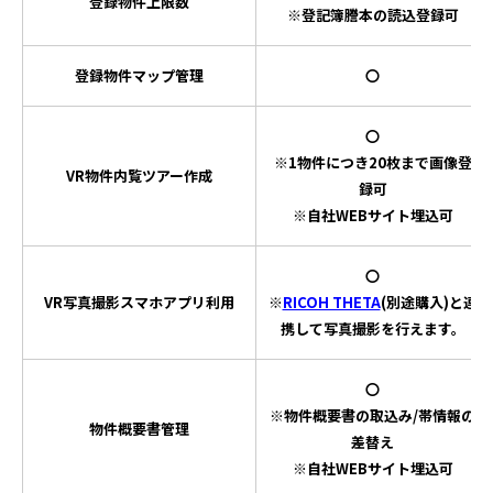
登録物件上限数
※登記簿謄本の読込登録可
登録物件マップ管理
〇
〇
※1物件につき20枚まで画像登
VR物件内覧ツアー作成
録可
※自社WEBサイト埋込可
〇
VR写真撮影スマホアプリ利用
※
RICOH THETA
(別途購入)と連
携して写真撮影を行えます。
〇
※物件概要書の取込み/帯情報の
物件概要書管理
差替え
※自社WEBサイト埋込可